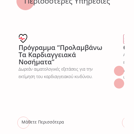
Περισσότερες Υπηρεσίες
Πρόγραμμα “Προλαμβάνω
Ch
Τα Καρδιαγγειακά
Ανακ
Νοσήματα”
εξετά
Δωρεάν αιματολογικές εξετάσεις για την
για ο
εκτίμηση του καρδιαγγειακού κινδύνου.
υγεία
Μάθετε Περισσότερα
Μάθ