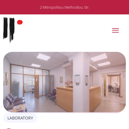
2 Mitropolitou Methodiou Str.
Home
Our Laboratory
Departments
Special Exams
Services
LABORATORY
FAQ’s