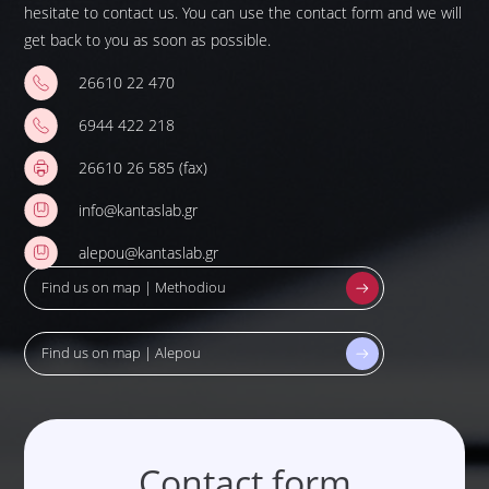
hesitate to contact us. You can use the contact form and we will
get back to you as soon as possible.
26610 22 470
6944 422 218
26610 26 585 (fax)
info@kantaslab.gr
alepou@kantaslab.gr
Find us on map | Methodiou
Find us on map | Alepou
Contact form