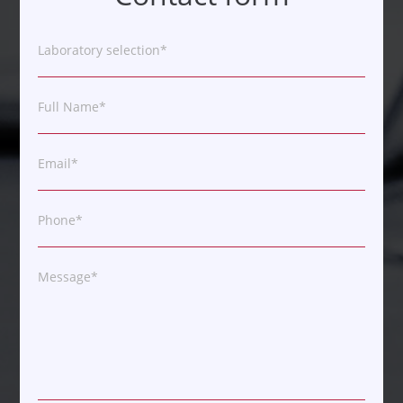
Laboratory selection*
Full Name*
Email*
Phone*
Message*